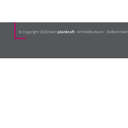
KONTAKT
© Copyright 2026 team
plankraft
· Architekturbüro · Ziviltechnike