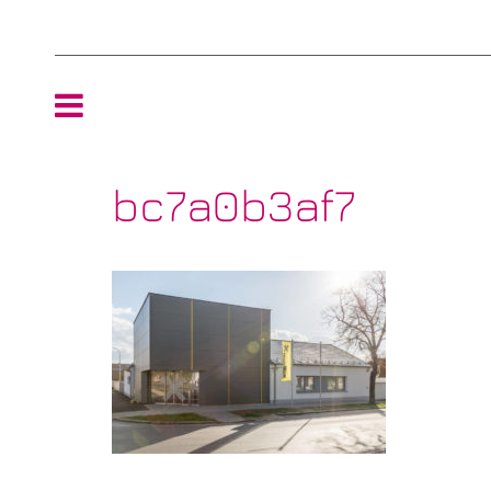
HOME
bc7a0b3af7
TEAM
NEWS
REFERENZEN
ÖKOLOGIE