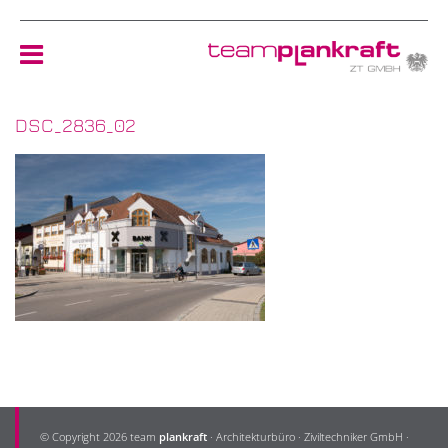
DSC_2836_02
HOME
TEAM
NEWS
REFERENZEN
ÖKOLOGIE
KONTAKT
© Copyright 2026 team
plankraft
· Architekturbüro · Ziviltechniker GmbH ·