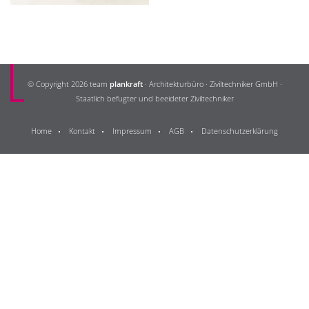
© Copyright 2026 team
plankraft
· Architekturbüro · Ziviltechniker GmbH ·
Staatlich befugter und beeideter Ziviltechniker
Home
Kontakt
Impressum
AGB
Datenschutzerklärung