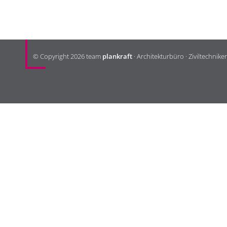
KONTAKT
© Copyright 2026 team
plankraft
· Architekturbüro · Ziviltechnike