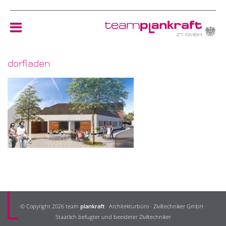
dorfladen
HOME
TEAM
NEWS
REFERENZEN
ÖKOLOGIE
© Copyright 2026 team
plankraft
· Architekturbüro · Ziviltechniker GmbH ·
KONTAKT
Staatlich befugter und beeideter Ziviltechniker