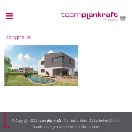
Hanghaus
HOME
TEAM
NEWS
REFERENZEN
ÖKOLOGIE
© Copyright 2026 team
plankraft
· Architekturbüro · Ziviltechniker GmbH ·
KONTAKT
Staatlich befugter und beeideter Ziviltechniker