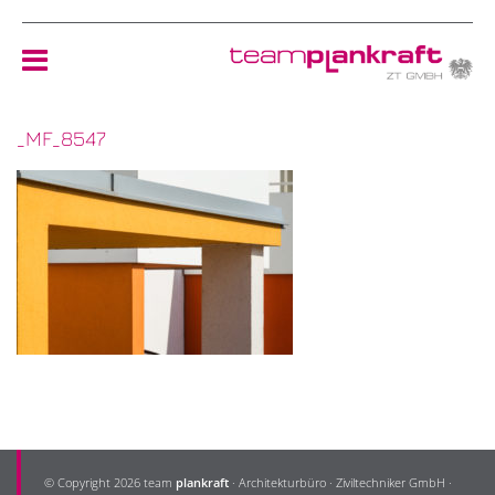
_MF_8547
HOME
TEAM
NEWS
REFERENZEN
ÖKOLOGIE
KONTAKT
© Copyright 2026 team
plankraft
· Architekturbüro · Ziviltechniker GmbH ·