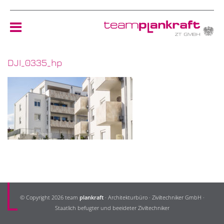
DJI_0335_hp
HOME
TEAM
NEWS
REFERENZEN
ÖKOLOGIE
© Copyright 2026 team
plankraft
· Architekturbüro · Ziviltechniker GmbH ·
KONTAKT
Staatlich befugter und beeideter Ziviltechniker