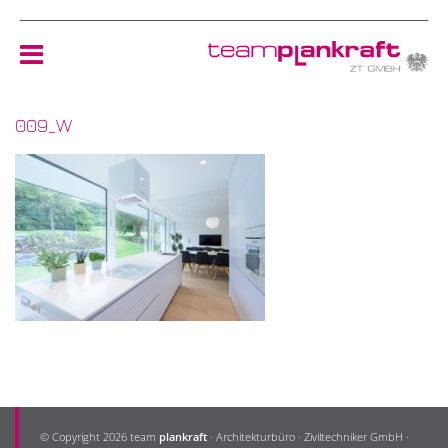
009_W
HOME
TEAM
NEWS
REFERENZEN
ÖKOLOGIE
KONTAKT
© Copyright 2026 team
plankraft
· Architekturbüro · Ziviltechniker GmbH ·