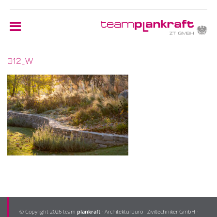
012_W
HOME
TEAM
NEWS
REFERENZEN
ÖKOLOGIE
KONTAKT
© Copyright 2026 team
plankraft
· Architekturbüro · Ziviltechniker GmbH ·