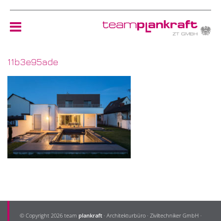
11b3e95ade
HOME
TEAM
NEWS
REFERENZEN
ÖKOLOGIE
KONTAKT
© Copyright 2026 team
plankraft
· Architekturbüro · Ziviltechniker GmbH ·