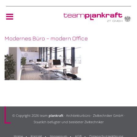
Modernes Büro – modern Office
HOME
TEAM
NEWS
REFERENZEN
ÖKOLOGIE
© Copyright 2026 team
plankraft
· Architekturbüro · Ziviltechniker GmbH ·
Staatlich befugter und beeideter Ziviltechniker
KONTAKT
Home
Kontakt
Impressum
AGB
Datenschutzerklärung