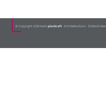
KONTAKT
© Copyright 2026 team
plankraft
· Architekturbüro · Ziviltechnike