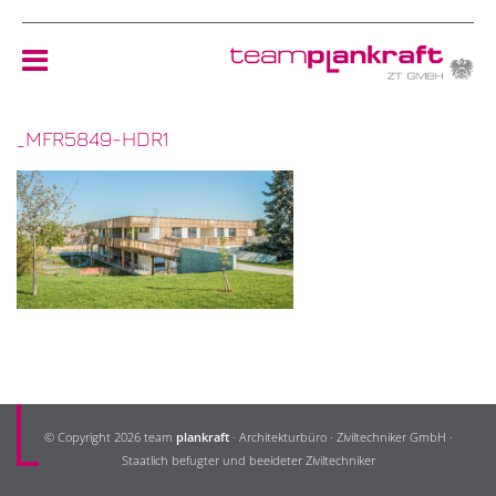
_MFR5849-HDR1
HOME
TEAM
NEWS
REFERENZEN
ÖKOLOGIE
© Copyright 2026 team
plankraft
· Architekturbüro · Ziviltechniker GmbH ·
KONTAKT
Staatlich befugter und beeideter Ziviltechniker