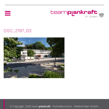
DSC_2187_03
HOME
TEAM
NEWS
REFERENZEN
ÖKOLOGIE
KONTAKT
© Copyright 2026 team
plankraft
· Architekturbüro · Ziviltechniker GmbH ·