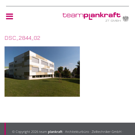
DSC_2844_02
HOME
TEAM
NEWS
REFERENZEN
ÖKOLOGIE
KONTAKT
© Copyright 2026 team
plankraft
· Architekturbüro · Ziviltechniker GmbH ·