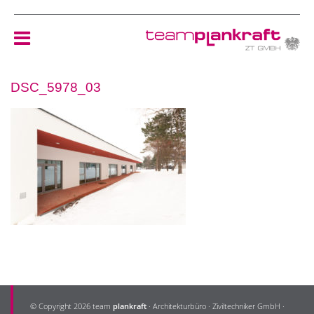
DSC_5978_03
HOME
TEAM
NEWS
REFERENZEN
ÖKOLOGIE
KONTAKT
© Copyright 2026 team
plankraft
· Architekturbüro · Ziviltechniker GmbH ·