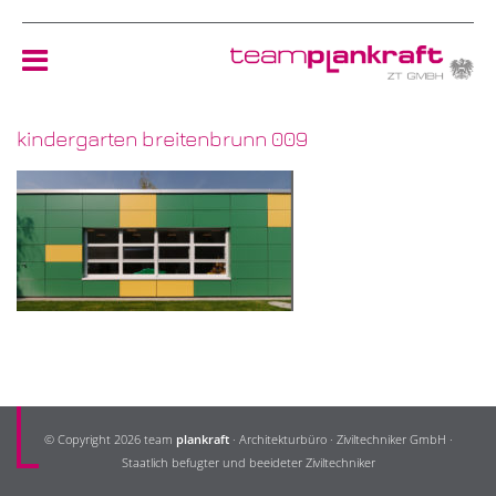
kindergarten breitenbrunn 009
HOME
TEAM
NEWS
REFERENZEN
ÖKOLOGIE
© Copyright 2026 team
plankraft
· Architekturbüro · Ziviltechniker GmbH ·
KONTAKT
Staatlich befugter und beeideter Ziviltechniker