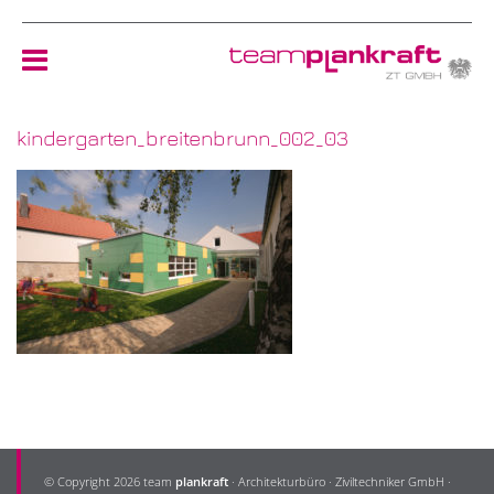
kindergarten_breitenbrunn_002_03
HOME
TEAM
NEWS
REFERENZEN
ÖKOLOGIE
KONTAKT
© Copyright 2026 team
plankraft
· Architekturbüro · Ziviltechniker GmbH ·