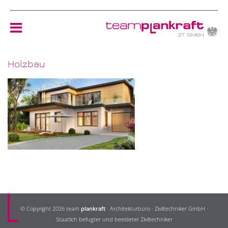
Holzbau
HOME
TEAM
NEWS
REFERENZEN
ÖKOLOGIE
© Copyright 2026 team
plankraft
· Architekturbüro · Ziviltechniker GmbH ·
KONTAKT
Staatlich befugter und beeideter Ziviltechniker