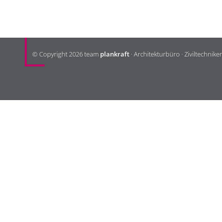
KONTAKT
© Copyright 2026 team
plankraft
· Architekturbüro · Ziviltechnike