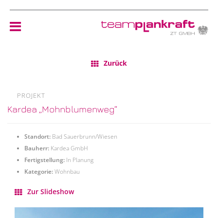
Zurück
HOME
TEAM
PROJEKT
Kardea „Mohnblumenweg“
NEWS
Standort:
Bad Sauerbrunn/Wiesen
REFERENZEN
Bauherr:
Kardea GmbH
Fertigstellung:
In Planung
Kategorie:
Wohnbau
ÖKOLOGIE
Zur Slideshow
KONTAKT