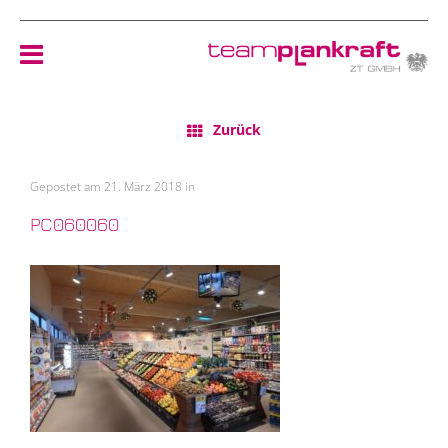
Zurück
HOME
Gepostet am 21. März 2018 in
TEAM
PC060060
NEWS
REFERENZEN
ÖKOLOGIE
KONTAKT