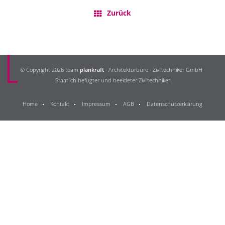
Zurück
© Copyright 2026 team
plankraft
· Architekturbüro · Ziviltechniker GmbH ·
Staatlich befugter und beeideter Ziviltechniker
Home
Kontakt
Impressum
AGB
Datenschutzerklärung