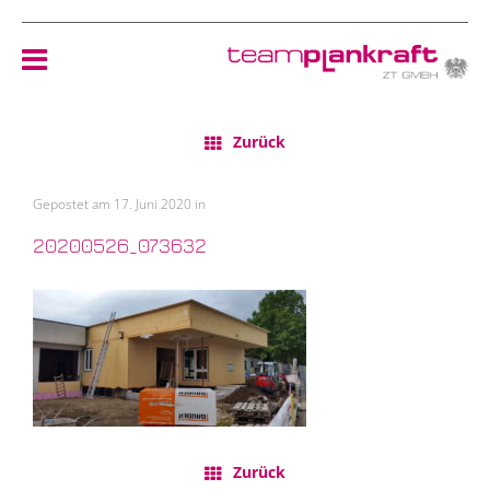
Zurück
HOME
Gepostet am 17. Juni 2020 in
TEAM
20200526_073632
NEWS
REFERENZEN
ÖKOLOGIE
KONTAKT
Zurück