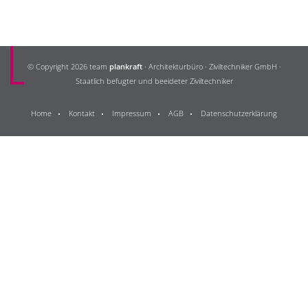
© Copyright 2026 team
plankraft
· Architekturbüro · Ziviltechniker GmbH ·
Staatlich befugter und beeideter Ziviltechniker
Home
Kontakt
Impressum
AGB
Datenschutzerklärung